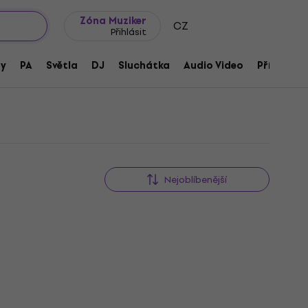
wroomy
Tipy na dárky
Často kladené otázky
Blog
Zóna Muziker
CZ
Přihlásit
ny
PA
Světla
DJ
Sluchátka
Audio Video
Příslušens
Nejoblíbenější