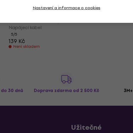
109 Kč
Skladem
Nastavení a informace o cookies
CIOKS 1050-I 50 cm Napájecí kabel
Napájecí kabel
5
/5
139 Kč
Není skladem
ž do 30 dnů
Doprava zdarma
od 2 500 Kč
3M+
Užitečné