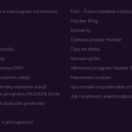
 a odstoupení od smlouvy
FAQ - Často kladené otázky
Muziker Blog
Koncerty
Dárkový poukaz Muziker
zásilky
Tipy na dárky
žby
Seznam přání
ulovou DPH
Věrnostní program Muziker 
sobních údajů
Nastavení cookies
hrany osobních údajů
Upozornění na podvodné st
ho programu MUZIKER Smile
Jak recyklovat elektroodpa
 obchodní podmínky
 o přístupnosti