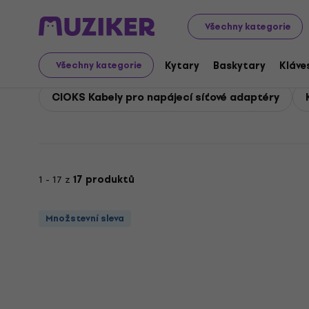
CIOKS
Příslušenství
CIOKS Kabely, konektory a redukc
Všechny kategorie
CIOKS Kabely, konekto
Kytary
Baskytary
Kláve
Všechny kategorie
CIOKS Kabely pro napájecí síťové adaptéry
1 - 17 z
17 produktů
Množstevní sleva