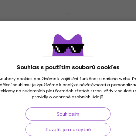
Akce
CIOKS 4080 Flex 4 80 cm Napájecí kabel
Napájecí kabel
109 Kč
Skladem
HAPPY HOUR
CIOKS 5050 Flex 5 50 cm Napájecí kabel
Souhlas s použitím souborů cookies
Napájecí kabel
109 Kč
154 Kč
- 29 %
Soubory cookies používáme k zajištění funkčnosti našeho webu. P
Skladem
dělení souhlasu je využíváme k analýze návštěvnosti a personaliza
reklamy na reklamních platformách třetích stran, vždy v souladu 
pravidly o
ochraně osobních údajů
.
Množstevní sleva
CIOKS 1001 Extension Flex 50 cm
Souhlasím
Napájecí kabel
Napájecí kabel
Povolit jen nezbytné