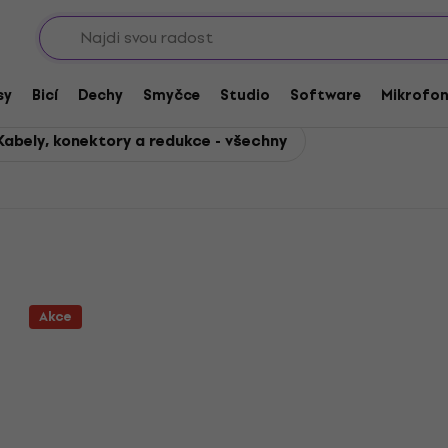
Sho
e
ry a redukce
sy
Bicí
Dechy
Smyčce
Studio
Software
Mikrofo
Kabely, konektory a redukce - všechny
Akce