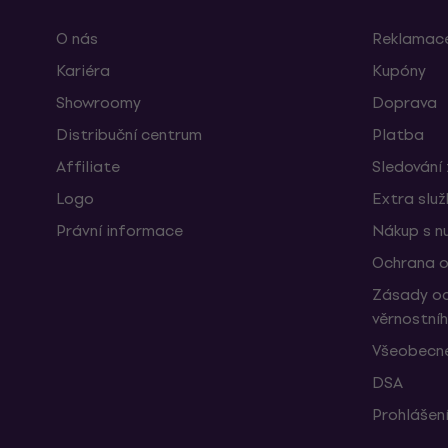
O nás
Reklamace
Kariéra
Kupóny
Showroomy
Doprava
Distribuční centrum
Platba
Affiliate
Sledování 
Logo
Extra slu
Právní informace
Nákup s n
Ochrana o
Zásady oc
věrnostní
Všeobecné
DSA
Prohlášení