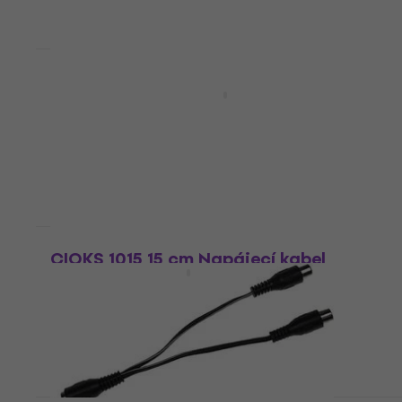
Množstevní sleva
CIOKS Flex Parallel Adapter Sand Grey
10 cm Napájecí kabel
Napájecí kabel
5
/5
134 Kč
137 Kč
Skladem
HAPPY HOUR
CIOKS 1015 15 cm Napájecí kabel
Napájecí kabel
5
/5
146 Kč
Skladem