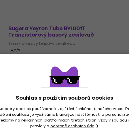
Bugera Veyron Tube BV1001T
Tranzistorový basový zesilovač
Tranzistorový basový zesilovač
4,8
/5
8 490 Kč
Skladem
Souhlas s použitím souborů cookies
Soubory cookies používáme k zajištění funkčnosti našeho webu. P
dělení souhlasu je využíváme k analýze návštěvnosti a personaliza
reklamy na reklamních platformách třetích stran, vždy v souladu 
pravidly o
ochraně osobních údajů
.