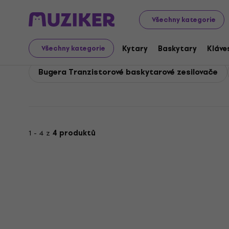
Bugera
Baskytary
Bugera Baskytarové zesilovače
Všechny kategorie
Bugera Baskytarové ze
Kytary
Baskytary
Kláve
Všechny kategorie
Bugera Tranzistorové baskytarové zesilovače
1 - 4 z
4 produktů