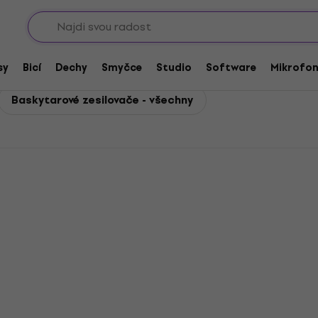
Sho
silovače
sy
Bicí
Dechy
Smyčce
Studio
Software
Mikrofo
Baskytarové zesilovače - všechny
HAPPY HOUR