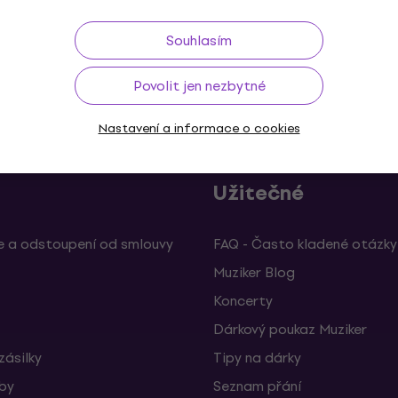
Souhlasím
ž do 30 dnů
Doprava zdarma
od 2 500 Kč
3M+
Povolit jen nezbytné
Nastavení a informace o cookies
Užitečné
 a odstoupení od smlouvy
FAQ - Často kladené otázky
Muziker Blog
Koncerty
Dárkový poukaz Muziker
zásilky
Tipy na dárky
žby
Seznam přání