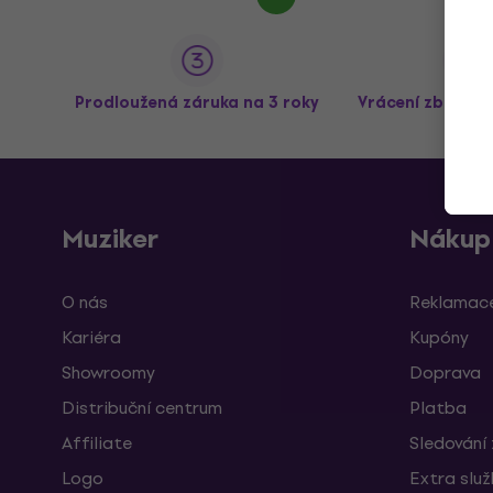
Prodloužená záruka na 3 roky
Vrácení zboží a
Muziker
Nákup
O nás
Reklamace
Kariéra
Kupóny
Showroomy
Doprava
Distribuční centrum
Platba
Affiliate
Sledování 
Logo
Extra slu