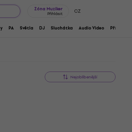
wroomy
Tipy na dárky
Často kladené otázky
Blog
Zóna Muziker
CZ
Přihlásit
ny
PA
Světla
DJ
Sluchátka
Audio Video
Příslušens
Nejoblíbenější
Jako nové