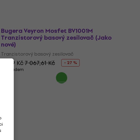
Bugera Veyron Mosfet BV1001M
Tranzistorový basový zesilovač (Jako
nové)
Tranzistorový basový zesilovač
5 169 Kč
7 067,61 Kč
- 27 %
Skladem
o
ci
s