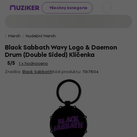
Všechny kategorie
Merch
Hudební Merch
Black Sabbath Wavy Logo & Daemon
Drum (Double Sided) Klíčenka
5
/5
1 x hodnoceno
Značka:
Black Sabbath
Kód produktu:
1167804