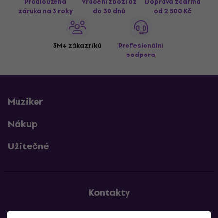
Prodloužená
Vrácení zboží až
Doprava zdarma
záruka na 3 roky
do 30 dnů
od 2 500 Kč
3M+ zákazníků
Profesionální
podpora
Muziker
Nákup
Užitečné
Kontakty
Kontaktuj nás