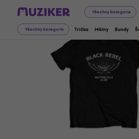
Merch
Hudební Merch
Trička
Všechny kategorie
Trička
Mikiny
Bundy
Š
Všechny kategorie