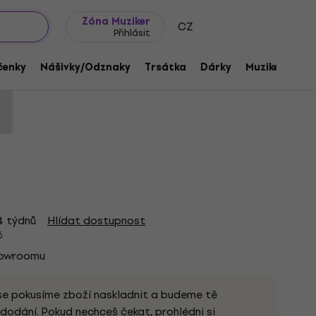
wroomy
Tipy na dárky
Často kladené otázky
Blog
Zóna Muziker
CZ
Přihlásit
le Club Eagle Black L Tričko
čenky
Nášivky/Odznaky
Trsátka
Dárky
Muziker Merc
e Club
Kód produktu:
1252050
4 týdnů
Hlídat dostupnost
č
howroomu
se pokusíme zboží naskladnit a budeme tě
dodání. Pokud nechceš čekat, prohlédni si