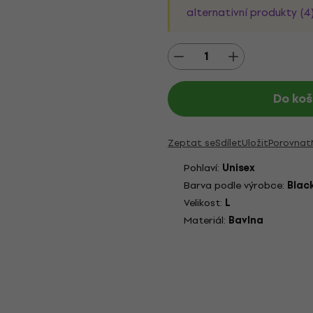
alternativní produkty (4
Do koš
Zeptat se
Sdílet
Uložit
Porovnat
Pohlaví:
Unisex
Barva podle výrobce:
Blac
Velikost:
L
Materiál:
Bavlna