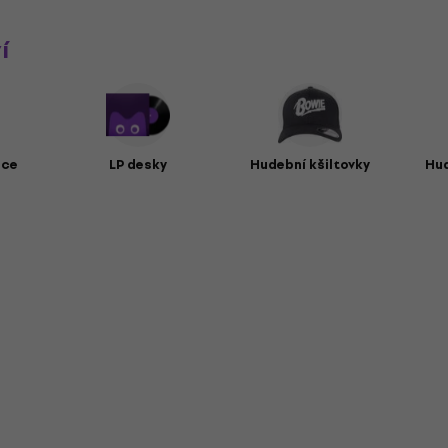
í
ice
LP desky
Hudební kšiltovky
Hu