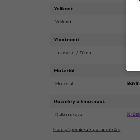
Velikost
L
Velikost
Vlastnosti
Interpret / Téma
Black
Materiál
Materiál
Bavl
Rozměry a hmotnost
Krát
Délka rukávu
Mám připomínku k parametrům