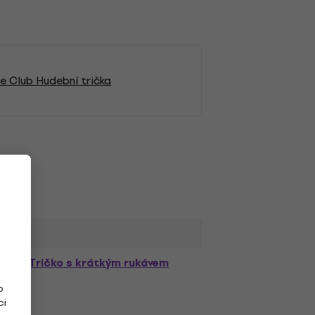
e Club Hudební trička
Tričko s krátkým rukávem
o
ci