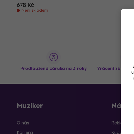
678 Kč
Není skladem
Prodloužená záruka na 3 roky
Vrácení zboží a
u
Muziker
Nákup
O nás
Reklamace
Kariéra
Kupóny