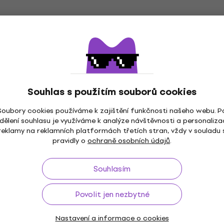
Souhlas s použitím souborů cookies
Soubory cookies používáme k zajištění funkčnosti našeho webu. P
ž do 30 dnů
Doprava zdarma
od 2 500 Kč
3M+
dělení souhlasu je využíváme k analýze návštěvnosti a personaliza
reklamy na reklamních platformách třetích stran, vždy v souladu 
pravidly o
ochraně osobních údajů
.
Souhlasím
Užitečné
Povolit jen nezbytné
 a odstoupení od smlouvy
FAQ - Často kladené otázky
Nastavení a informace o cookies
Muziker Blog