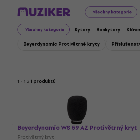
Beyerdynamic
Mikrofony
Beyerdynamic Příslušenství 
Všechny kategorie
Beyerdynamic Příslušen
Kytary
Baskytary
Kláve
Všechny kategorie
Beyerdynamic Protivětrné kryty
Příslušenst
1 - 1 z
1 produktů
Beyerdynamic WS 59 AZ Protivětrný kryt
Protivětrný kryt