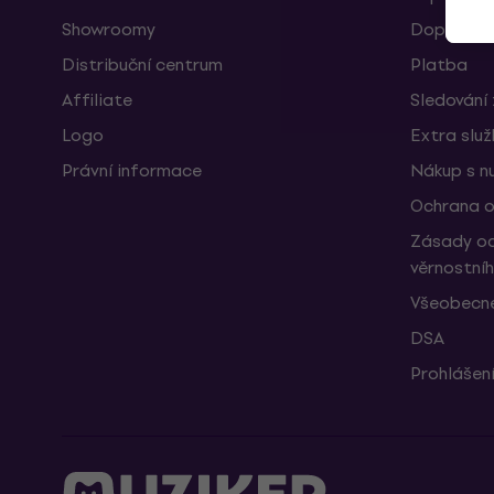
Showroomy
Doprava
Distribuční centrum
Platba
Affiliate
Sledování 
Logo
Extra slu
Právní informace
Nákup s n
Ochrana o
Zásady oc
věrnostní
Všeobecné
DSA
Prohlášení