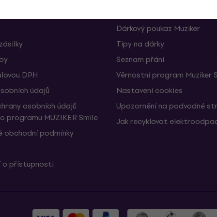
Koncerty
Dárkový poukaz Muziker
zásilky
Tipy na dárky
žby
Seznam přání
ulovou DPH
Věrnostní program Muziker 
sobních údajů
Nastavení cookies
hrany osobních údajů
Upozornění na podvodné st
ho programu MUZIKER Smile
Jak recyklovat elektroodpa
 obchodní podmínky
 o přístupnosti