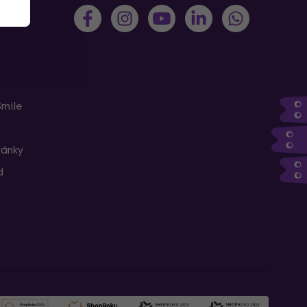
Smile
ránky
d