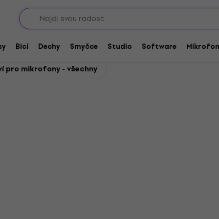
Sho
pro mikrofony
ství pro mikrofony
sy
Bicí
Dechy
Smyčce
Studio
Software
Mikrofo
ví pro mikrofony - všechny