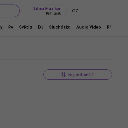
wroomy
Tipy na dárky
Často kladené otázky
Blog
Zóna Muziker
CZ
Přihlásit
ny
PA
Světla
DJ
Sluchátka
Audio Video
Příslušens
Nejoblíbenější