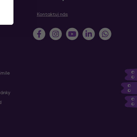
Kontaktuj nás
Smile
ránky
d