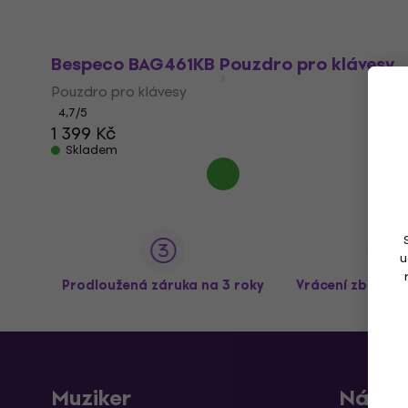
Bespeco BAG461KB Pouzdro pro klávesy
Pouzdro pro klávesy
4,7
/5
1 399 Kč
Skladem
u
Prodloužená záruka na 3 roky
Vrácení zboží a
Muziker
Nákup