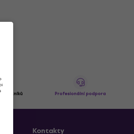
o
ci
s
 zákazníků
Profesionální podpora
Kontakty