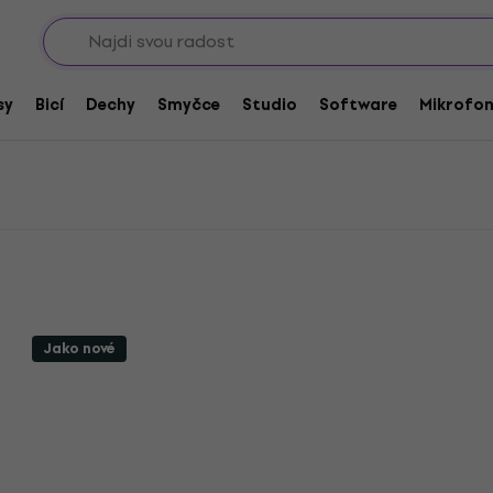
Sho
baly, kufry a přikrývky
Obaly pro klávesy / Gigbagy
Bespeco 61
sy
Bicí
Dechy
Smyčce
Studio
Software
Mikrofo
Jako nové