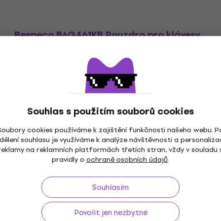
Bespeco BAG461KB Pouzdro pro klávesy
(Jako nové)
Pouzdro pro klávesy
1 295 Kč
Skladem
Souhlas s použitím souborů cookies
Soubory cookies používáme k zajištění funkčnosti našeho webu. P
dělení souhlasu je využíváme k analýze návštěvnosti a personaliza
reklamy na reklamních platformách třetích stran, vždy v souladu 
ž do 30 dnů
Doprava zdarma
od 2 500 Kč
3M+
pravidly o
ochraně osobních údajů
.
Souhlasím
Povolit jen nezbytné
Užitečné