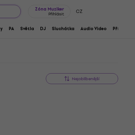
wroomy
Tipy na dárky
Často kladené otázky
Blog
 kláves
Zóna Muziker
CZ
Přihlásit
ny
PA
Světla
DJ
Sluchátka
Audio Video
Příslušens
Nejoblíbenější