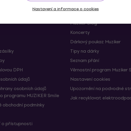
Nastavení a informace o cookies
 a odstoupení od smlouvy
FAQ - Často kladené otázky
Muziker Blog
Koncerty
Dárkový poukaz Muziker
zásilky
Tipy na dárky
žby
Seznam přání
ulovou DPH
Věrnostní program Muziker 
sobních údajů
Nastavení cookies
hrany osobních údajů
Upozornění na podvodné st
ho programu MUZIKER Smile
Jak recyklovat elektroodpa
 obchodní podmínky
 o přístupnosti