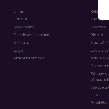
O nás
Reklamace
Kariéra
Kupóny
Showroomy
Doprava
Distribuční centrum
Platba
Affiliate
Sledování 
Logo
Extra slu
Právní informace
Nákup s n
Ochrana o
Zásady oc
věrnostní
Všeobecné
DSA
Prohlášení