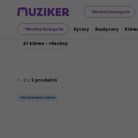
Bespeco
Klávesy
Klávesové příslušenství
Klávesové o
Všechny kategorie
Bespeco 61 kláves
Kytary
Baskytary
Kláve
Všechny kategorie
61 kláves - všechny
1 - 2 z
2 produktů
Množstevní sleva