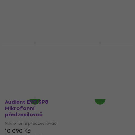
Audient ASP 880
Audient ASP 800
Mikrofonní
Mikrofonní
předzesilovač
předzesilovač
Mikrofonní předzesilovač
Mikrofonní předzesilovač
5
/5
5
/5
23 090 Kč
15 590 Kč
Na cestě
Jen na objednávku
Audient EVO SP8
Mikrofonní
předzesilovač
Mikrofonní předzesilovač
10 090 Kč