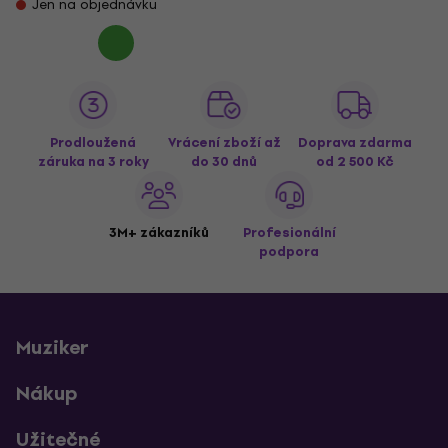
Jen na objednávku
Prodloužená
Vrácení zboží až
Doprava zdarma
záruka na 3 roky
do 30 dnů
od 2 500 Kč
3M+ zákazníků
Profesionální
podpora
Muziker
Nákup
Užitečné