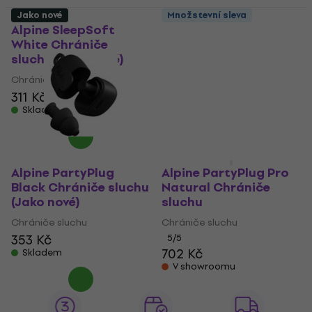
Jako nové
Množstevní sleva
Alpine SleepSoft
Alpine Defender Black
White Chrániče
Chrániče sluchu (Jako
sluchu (Jako nové)
nové)
Chrániče sluchu
Chrániče sluchu
546 Kč
311 Kč
326 Kč
648,45 Kč
Skladem
- 16 %
Skladem
Alpine PartyPlug
Alpine PartyPlug Pro
Black Chrániče sluchu
Natural Chrániče
(Jako nové)
sluchu
Chrániče sluchu
Chrániče sluchu
353 Kč
5
/5
702 Kč
Skladem
V showroomu