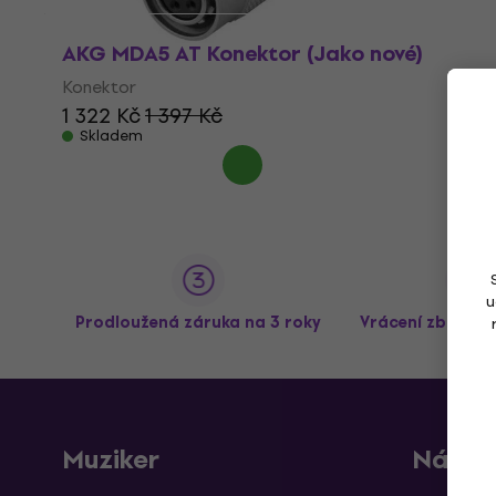
AKG MDA5 AT Konektor (Jako nové)
Konektor
1 322 Kč
1 397 Kč
Skladem
u
Prodloužená záruka na 3 roky
Vrácení zboží a
Muziker
Nákup