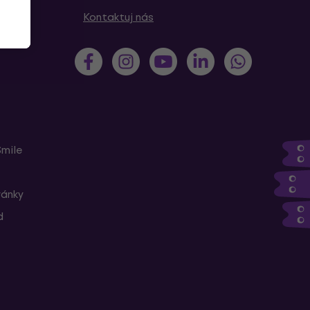
Kontaktuj nás
Smile
ránky
d