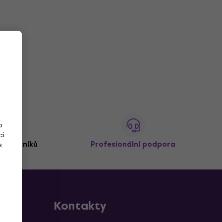
o
ci
 zákazníků
Profesionální podpora
s
Kontakty