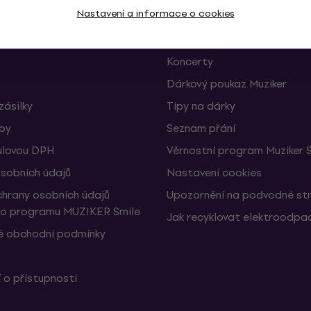
Nastavení a informace o cookies
 a odstoupení od smlouvy
FAQ - Často kladené otázky
Muziker Blog
Koncerty
Dárkový poukaz Muziker
zásilky
Tipy na dárky
žby
Seznam přání
ulovou DPH
Věrnostní program Muziker 
sobních údajů
Nastavení cookies
hrany osobních údajů
Upozornění na podvodné st
ho programu MUZIKER Smile
Jak recyklovat elektroodpa
 obchodní podmínky
 o přístupnosti