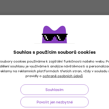
Souhlas s použitím souborů cookies
Soubory cookies používáme k zajištění funkčnosti našeho webu. P
dělení souhlasu je využíváme k analýze návštěvnosti a personaliza
ž do 30 dnů
Doprava zdarma
od 2 500 Kč
3M+
reklamy na reklamních platformách třetích stran, vždy v souladu 
pravidly o
ochraně osobních údajů
.
Souhlasím
Užitečné
Povolit jen nezbytné