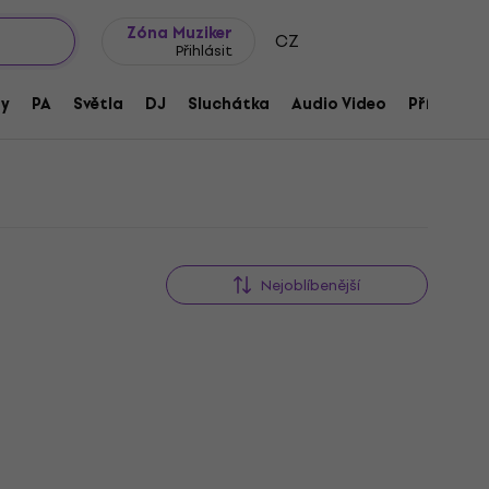
wroomy
Tipy na dárky
Často kladené otázky
Blog
Zóna Muziker
CZ
Přihlásit
ny
PA
Světla
DJ
Sluchátka
Audio Video
Příslušens
Nejoblíbenější