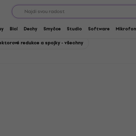
Sho
Konektorové redukce a spojky
ce a spojky
sy
Bicí
Dechy
Smyčce
Studio
Software
Mikrofo
ektorové redukce a spojky - všechny