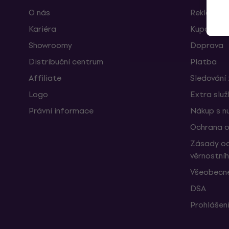
O nás
Reklamace
Kariéra
Kupóny
Showroomy
Doprava
Distribuční centrum
Platba
Affiliate
Sledování 
Logo
Extra slu
Právní informace
Nákup s n
Ochrana o
Zásady oc
věrnostní
Všeobecné
DSA
Prohlášení