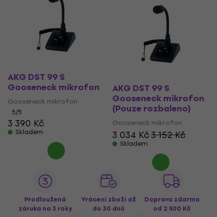
AKG DST 99 S
Gooseneck mikrofon
AKG DST 99 S
Gooseneck mikrofon
Gooseneck mikrofon
(Pouze rozbaleno)
5
/5
3 390 Kč
Gooseneck mikrofon
Skladem
3 034 Kč
3 152 Kč
Skladem
Prodloužená
Vrácení zboží až
Doprava zdarma
záruka na 3 roky
do 30 dnů
od 2 500 Kč