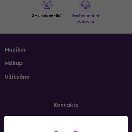
3M+ zákazníků
Profesionální
podpora
Muziker
Nákup
Užitečné
Kontakty
Kontaktuj nás