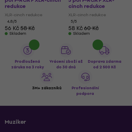
pol F-RCA F XLR-cinch
3 pol F-RCA F XLR-
redukce
cinch redukce
XLR-cinch redukce
XLR-cinch redukce
4,8
/5
5
/5
56 Kč
58 Kč
58 Kč
60 Kč
Skladem
Skladem
Prodloužená
Vrácení zboží až
Doprava zdarma
záruka na 3 roky
do 30 dnů
od 2 500 Kč
3M+ zákazníků
Profesionální
podpora
Muziker