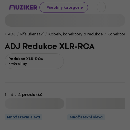
Všechny kategorie
ADJ
Příslušenství
Kabely, konektory a redukce
Konektorov
ADJ Redukce XLR-RCA
Redukce XLR-RCA
- všechny
1 - 4 z
4 produktů
Filtrovat
Množstevní sleva
Množstevní sleva