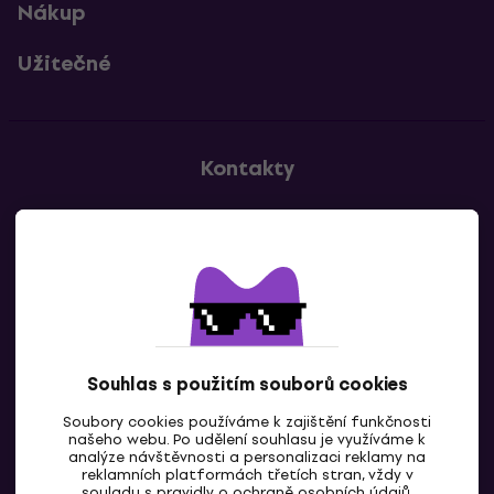
Nákup
Užitečné
Kontakty
Kontaktuj nás
Souhlas s použitím souborů cookies
Soubory cookies používáme k zajištění funkčnosti
CZ
našeho webu. Po udělení souhlasu je využíváme k
analýze návštěvnosti a personalizaci reklamy na
reklamních platformách třetích stran, vždy v
souladu s pravidly o
ochraně osobních údajů
.