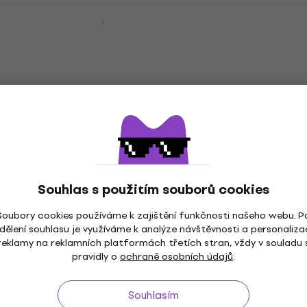
ADJ Hydro Beam X1 Beam
Beam
5
/5
41 490 Kč
Jen na objednávku
Souhlas s použitím souborů cookies
Soubory cookies používáme k zajištění funkčnosti našeho webu. P
dělení souhlasu je využíváme k analýze návštěvnosti a personaliza
reklamy na reklamních platformách třetích stran, vždy v souladu 
pravidly o
ochraně osobních údajů
.
ž do 30 dnů
Doprava zdarma
od 2 500 Kč
3M+
Souhlasím