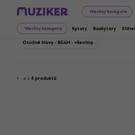
ADJ
Světla
Otočné hlavy
ADJ Otočné hlavy - BEAM
Všechny kategorie
ADJ Otočné hlavy - BE
Kytary
Baskytary
Kláve
Všechny kategorie
Otočné hlavy - BEAM - všechny
1 - 4 z
4 produktů