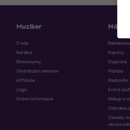
Muziker
Nákup
O nás
Reklamace
Kariéra
Kupóny
Showroomy
Doprava
Distribuční centrum
Platba
Affiliate
Sledování 
Logo
Extra slu
Právní informace
Nákup s n
Ochrana o
Zásady oc
věrnostní