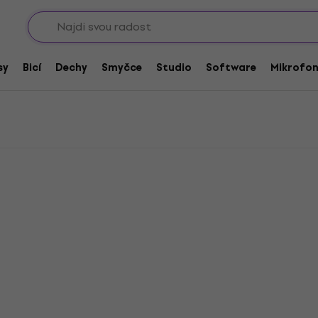
Sho
AM
sy
Bicí
Dechy
Smyčce
Studio
Software
Mikrofo