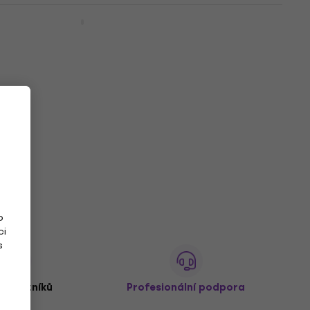
ADJ Hydro Flex L19 Beam
Beam
115 790 Kč
Jen na objednávku
o
ci
s
 zákazníků
Profesionální podpora