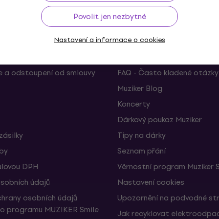
Povolit jen nezbytné
Nastavení a informace o cookies
Užitečné
 a odstoupení od smlouvy
FAQ - Často kladené otázky
Muziker Blog
Koncerty
Dárkový poukaz Muziker
zásilky
Tipy na dárky
žby
Seznam přání
ulovou DPH
Věrnostní program Muziker 
sobních údajů
Nastavení cookies
hrany osobních údajů
Upozornění na podvodné st
ho programu MUZIKER Smile
Jak recyklovat elektroodpa