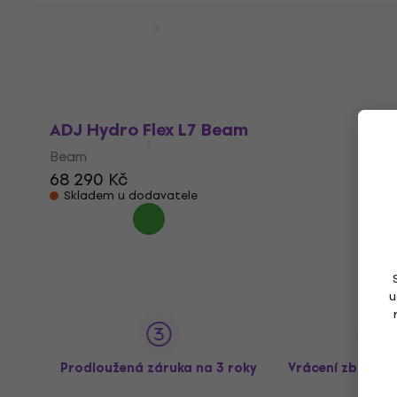
ADJ Vizi Beam 12RX Beam
Beam
32 790 Kč
Jen na objednávku
ADJ Hydro Flex L7 Beam
Beam
68 290 Kč
Skladem u dodavatele
u
Prodloužená záruka na 3 roky
Vrácení zboží a