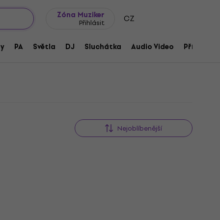
wroomy
Tipy na dárky
Často kladené otázky
Blog
Zóna Muziker
CZ
Přihlásit
ny
PA
Světla
DJ
Sluchátka
Audio Video
Příslušens
Nejoblíbenější