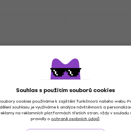
ADJ MyDMX 5 Bezdrátový systém pro
ovládání světel
Bezdrátový systém pro ovládání světel
9 599 Kč
s kódem
MUZMUZ-10
11 198 Kč
Skladem
ADJ Airstream Bridge DMX Bezdrátový
systém pro ovládání světel
Bezdrátový systém pro ovládání světel
9 269 Kč
Souhlas s použitím souborů cookies
V showroomu
Soubory cookies používáme k zajištění funkčnosti našeho webu. P
dělení souhlasu je využíváme k analýze návštěvnosti a personaliza
reklamy na reklamních platformách třetích stran, vždy v souladu 
pravidly o
ochraně osobních údajů
.