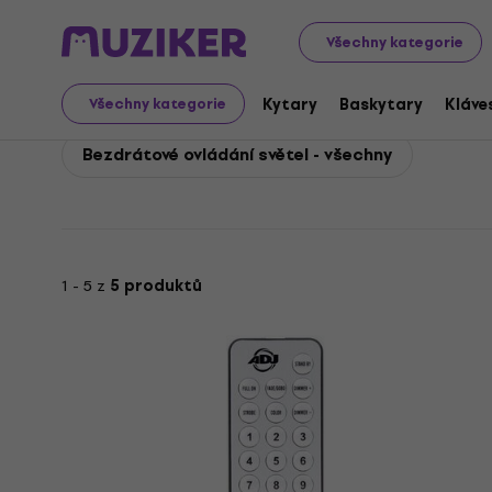
ADJ
Světla
Ovladače světel a stmívače
ADJ Bezdrá
Všechny kategorie
ADJ Bezdrátové ovládán
Kytary
Baskytary
Kláve
Všechny kategorie
Bezdrátové ovládání světel - všechny
1 - 5 z
5 produktů