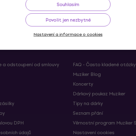
Souhlasím
ž do 30 dnů
Doprava zdarma
od 2 500 Kč
3M+
Povolit jen nezbytné
Nastavení a informace o cookies
Užitečné
 a odstoupení od smlouvy
FAQ - Často kladené otázky
Muziker Blog
Koncerty
Dárkový poukaz Muziker
zásilky
Tipy na dárky
žby
Seznam přání
ulovou DPH
Věrnostní program Muziker 
sobních údajů
Nastavení cookies