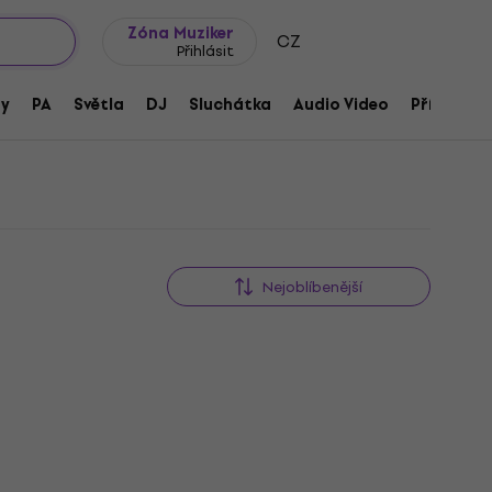
wroomy
Tipy na dárky
Často kladené otázky
Blog
Zóna Muziker
CZ
Přihlásit
ny
PA
Světla
DJ
Sluchátka
Audio Video
Příslušens
Nejoblíbenější