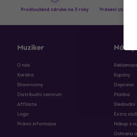
Prodloužená záruka na 3 roky
Vrácení zboží a
Muziker
Nákup
O nás
Reklamace
Kariéra
Kupóny
Showroomy
Doprava
Distribuční centrum
Platba
Affiliate
Sledování 
Logo
Extra slu
Právní informace
Nákup s n
Ochrana o