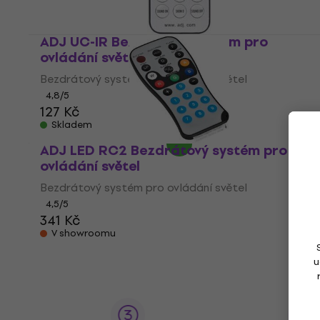
ADJ UC-IR Bezdrátový systém pro
ovládání světel
Bezdrátový systém pro ovládání světel
4,8
/5
127 Kč
Skladem
ADJ LED RC2 Bezdrátový systém pro
ovládání světel
Bezdrátový systém pro ovládání světel
4,5
/5
341 Kč
V showroomu
u