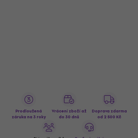
Prodloužená
Vrácení zboží až
Doprava zdarma
záruka na 3 roky
do 30 dnů
od 2 500 Kč