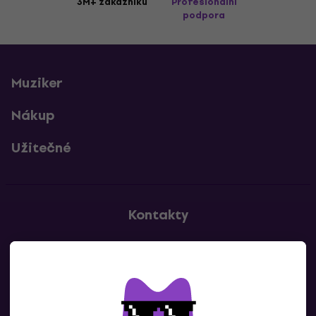
3M+ zákazníků
Profesionální
podpora
Muziker
Nákup
Užitečné
Kontakty
Kontaktuj nás