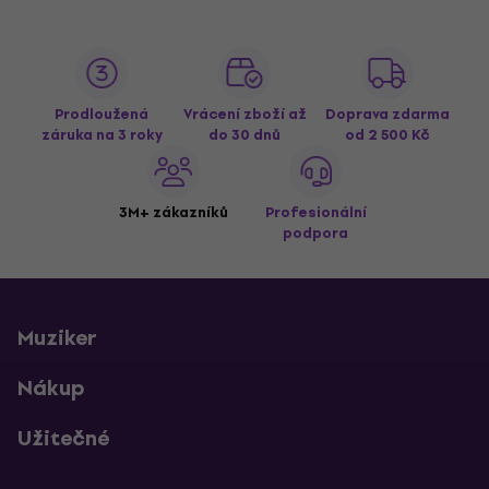
Prodloužená
Vrácení zboží až
Doprava zdarma
záruka na 3 roky
do 30 dnů
od 2 500 Kč
3M+ zákazníků
Profesionální
podpora
Muziker
Nákup
Užitečné