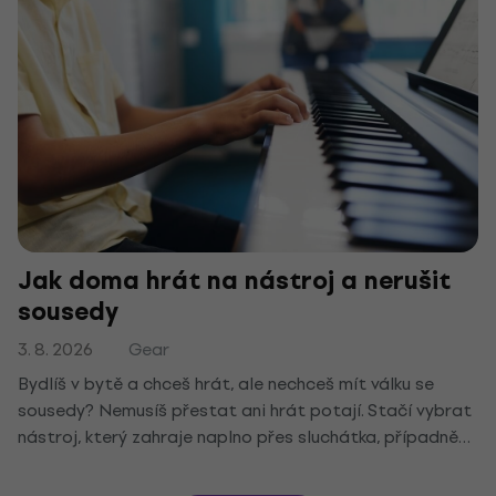
Jak doma hrát na nástroj a nerušit
sousedy
3. 8. 2026
Gear
Bydlíš v bytě a chceš hrát, ale nechceš mít válku se
sousedy? Nemusíš přestat ani hrát potají. Stačí vybrat
nástroj, který zahraje naplno přes sluchátka, případně
ztlumit ten, který už doma máš. Ukážeme ti top tiché
nástroje do bytu i pár tipů, díky nimž tě přes stěnu nikdo