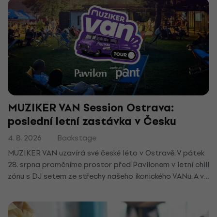
MUZIKER VAN Session Ostrava:
poslední letní zastávka v Česku
4. 8. 2026
Backstage
MUZIKER VAN uzavírá své české léto v Ostravě. V pátek
28. srpna proměníme prostor před Pavilonem v letní chill
zónu s DJ setem ze střechy našeho ikonického VANu. A ve
20:00 to rozjede MALALATA.