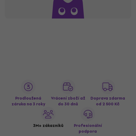
Prodloužená
Vrácení zboží až
Doprava zdarma
záruka na 3 roky
do 30 dnů
od 2 500 Kč
3M+ zákazníků
Profesionální
podpora